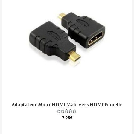
Adaptateur MicroHDMI Mâle vers HDMI Femelle
Note
7.98
€
0
sur
5