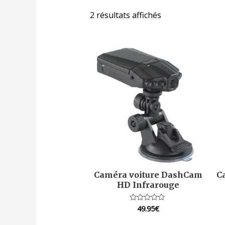
2 résultats affichés
Caméra voiture DashCam
C
HD Infrarouge
49.95
€
Note
0
sur