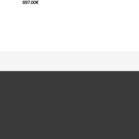
697.00
€
Note
0
sur
5