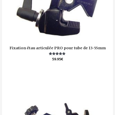
Fixation étau articulée PRO pour tube de 13-55mm
59.95
Note
€
5.00
sur 5