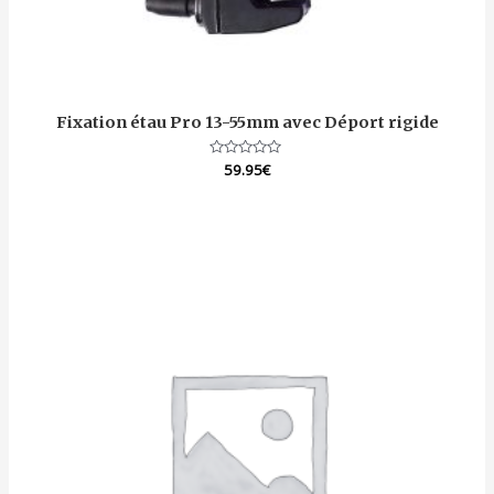
Fixation étau Pro 13-55mm avec Déport rigide
Note
59.95
€
0
sur
5