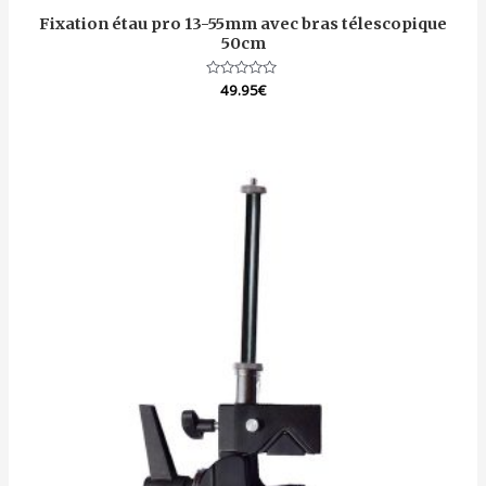
Fixation étau pro 13-55mm avec bras télescopique
50cm
Note
49.95
€
0
sur
5