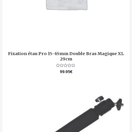
Fixation étau Pro 15-65mm Double Bras Magique XL
29cm
Note
99.95
€
0
sur
5