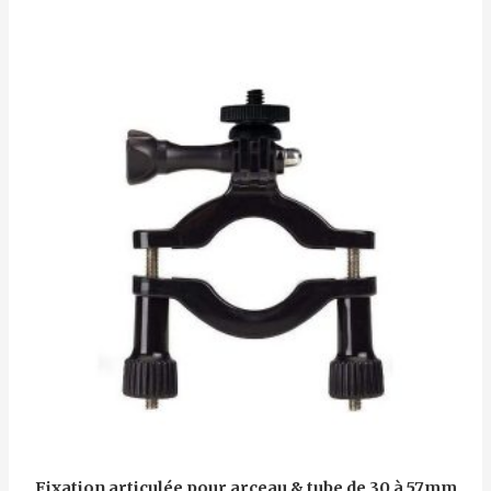
5
Fixation articulée pour arceau & tube de 30 à 57mm