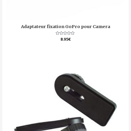
Adaptateur fixation GoPro pour Camera
Note
8.95
€
0
sur
5