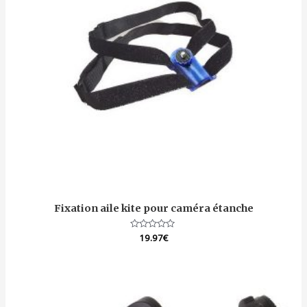
Fixation aile kite pour caméra étanche
Note
19.97
€
0
sur
5