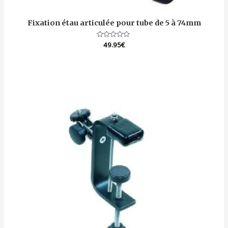
Fixation étau articulée pour tube de 5 à 74mm
Note
49.95
€
0
sur
5