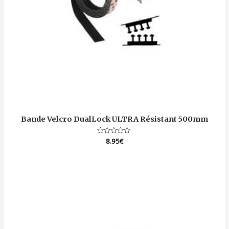
Bande Velcro DualLock ULTRA Résistant 500mm
Note
8.95
€
0
sur
5