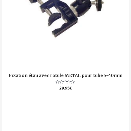
Fixation étau avec rotule METAL pour tube 5-40mm
Note
29.95
€
0
sur
5