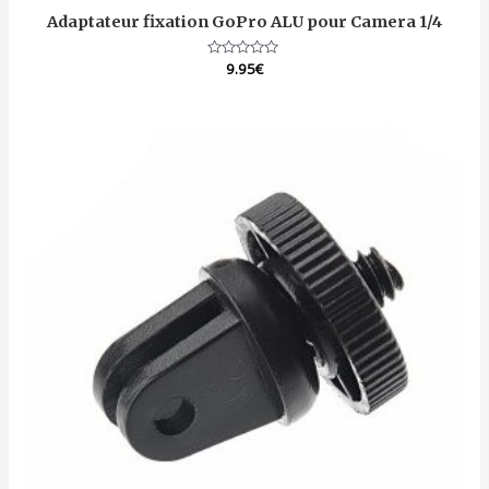
Adaptateur fixation GoPro ALU pour Camera 1/4
Note
9.95
€
0
sur
5