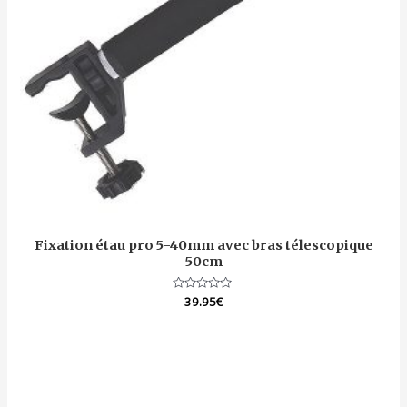
Fixation étau pro 5-40mm avec bras télescopique
50cm
Note
39.95
€
0
sur
5