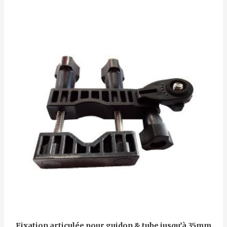
5
Fixation articulée pour guidon & tube jusqu’à 35mm