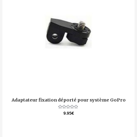
Adaptateur fixation déporté pour système GoPro
Note
9.95
€
0
sur
5