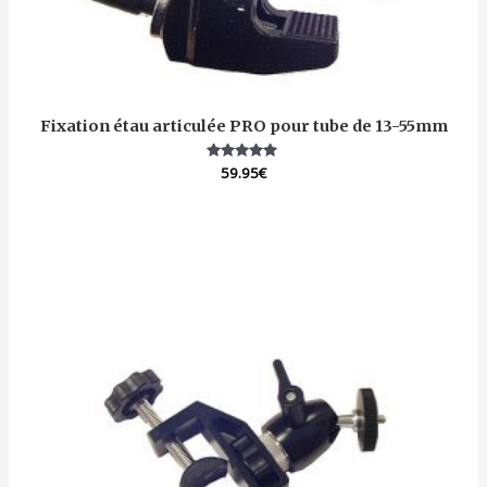
Fixation étau articulée PRO pour tube de 13-55mm
59.95
Note
€
5.00
sur 5