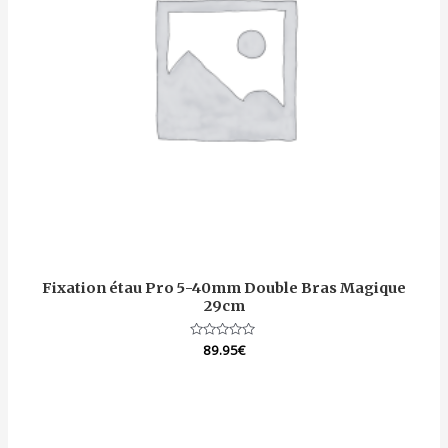
Fixation étau Pro 5-40mm Double Bras Magique
29cm
Note
89.95
€
0
sur
5