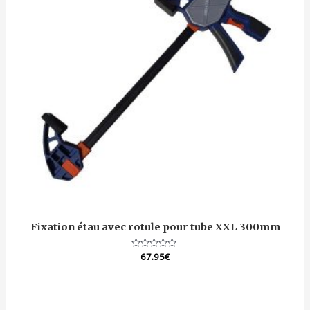
Fixation étau avec rotule pour tube XXL 300mm
Note
67.95
€
0
sur
5