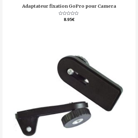
Adaptateur fixation GoPro pour Camera
Note
8.95
€
0
sur
5