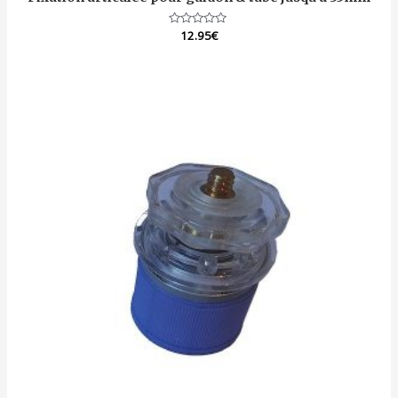
Note
12.95
€
0
sur
5