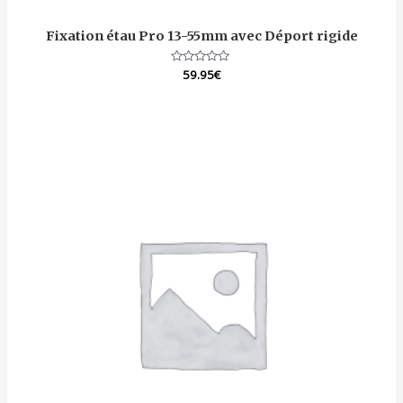
Fixation étau Pro 13-55mm avec Déport rigide
Note
59.95
€
0
sur
5