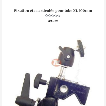
Fixation étau articulée pour tube XL 100mm
Note
49.95
€
0
sur
5