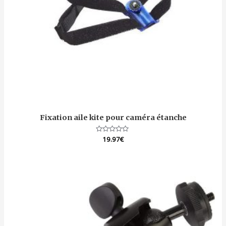
Fixation aile kite pour caméra étanche
Note
19.97
€
0
sur
5