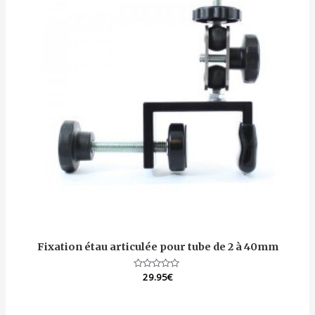
Fixation étau articulée pour tube de 2 à 40mm
Note
29.95
€
0
sur
5