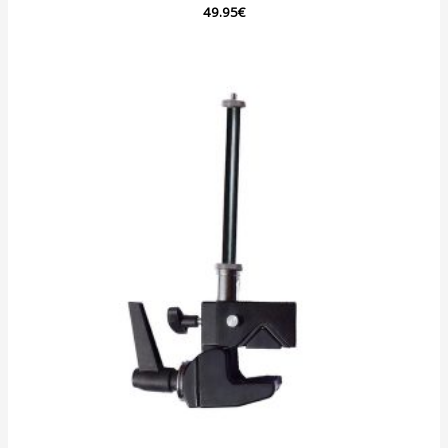
Note
49.95
€
0
sur
5