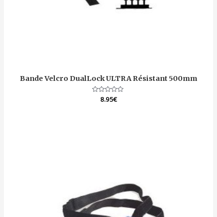
Bande Velcro DualLock ULTRA Résistant 500mm
Note
8.95
€
0
sur
5