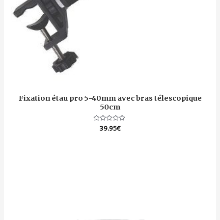
Fixation étau pro 5-40mm avec bras télescopique
50cm
Note
39.95
€
0
sur
5