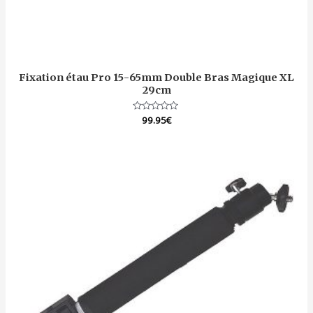
Fixation étau Pro 15-65mm Double Bras Magique XL
29cm
Note
99.95
€
0
sur
5