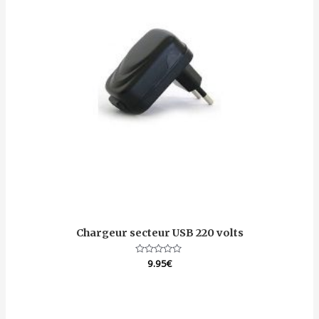
Chargeur secteur USB 220 volts
Note
9.95
€
0
sur
5