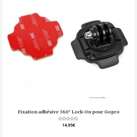
Fixation adhésive 360° Lock-On pour Gopro
Note
14.95
€
0
sur
5