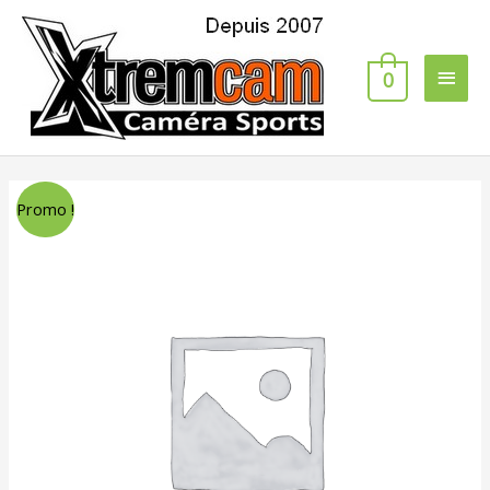
0
Promo !