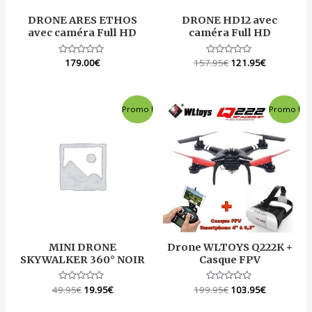
DRONE ARES ETHOS
DRONE HD12 avec
avec caméra Full HD
caméra Full HD
Note
179.00
€
157.95
Note
€
121.95
€
0
0
sur
sur
5
5
Promo !
Promo !
MINI DRONE
Drone WLTOYS Q222K +
SKYWALKER 360° NOIR
Casque FPV
49.95
Note
€
19.95
€
199.95
Note
€
103.95
€
0
0
sur
sur