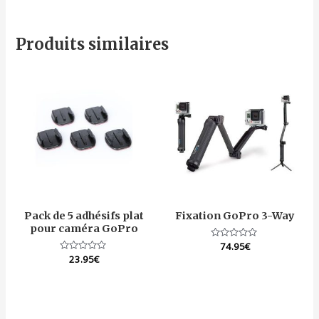
Produits similaires
Pack de 5 adhésifs plat
Fixation GoPro 3-Way
pour caméra GoPro
Note
74.95
€
0
Note
23.95
€
sur
0
5
sur
5