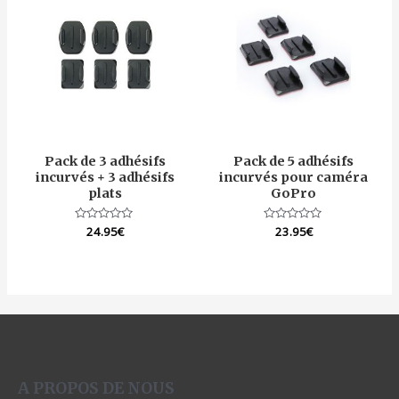
Pack de 3 adhésifs
Pack de 5 adhésifs
incurvés + 3 adhésifs
incurvés pour caméra
plats
GoPro
Note
24.95
€
Note
23.95
€
0
0
sur
sur
5
5
A PROPOS DE NOUS