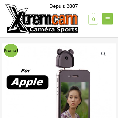
0
Promo !