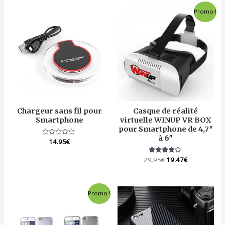
Promo !
Chargeur sans fil pour
Casque de réalité
Smartphone
virtuelle WINUP VR BOX
pour Smartphone de 4,7″
à 6″
Note
14.95
€
0
sur
5
29.95
Note
€
19.47
€
4.00
sur 5
Promo !