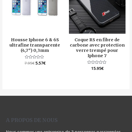
Housse Iphone 6 & 6S
Coque RS en fibre de
ultrafine transparente
carbone avec protection
(4,7″) 0,3mm
verre trempé pour
Iphone 7
7.95
Note
€
5.57
€
0
Note
15.95
€
sur
0
5
sur
5
A PROPOS DE NOUS
Nous sommes une entreprise de 3 personnes passionnées