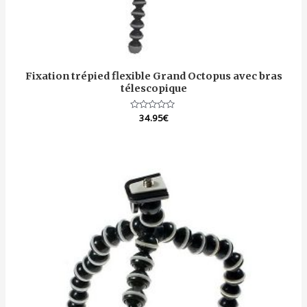
Fixation trépied flexible Grand Octopus avec bras
télescopique
Note
34.95
€
0
sur
5