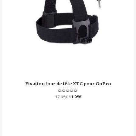
Fixation tour de tête XTC pour GoPro
17.95
Note
€
11.95
€
0
sur
5