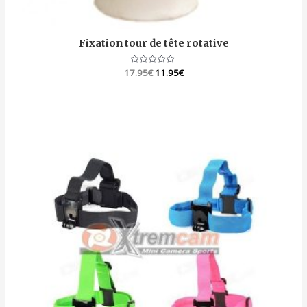
Fixation tour de tête rotative
17.95
Note
€
11.95
€
0
sur
5