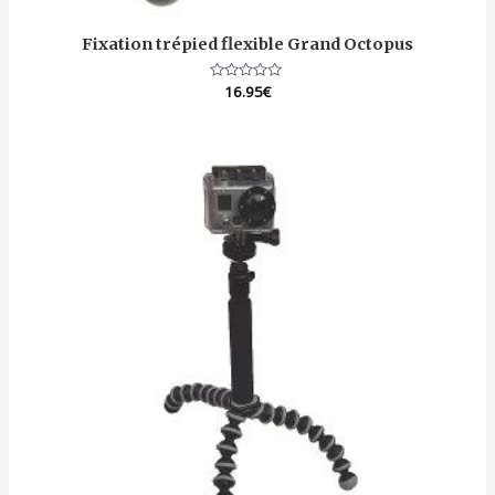
Fixation trépied flexible Grand Octopus
Note
16.95
€
0
sur
5