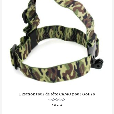
Fixation tour de tête CAMO pour GoPro
Note
19.95
€
0
sur
5