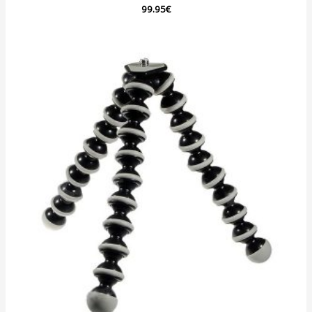
Note
99.95
€
0
sur
5