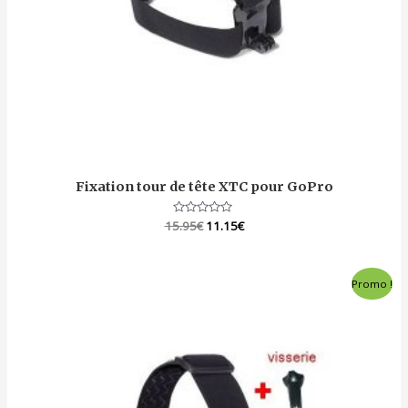
Fixation tour de tête XTC pour GoPro
15.95
Note
€
11.15
€
0
sur
5
Promo !