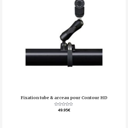
Fixation tube & arceau pour Contour HD
Note
49.95
€
0
sur
5