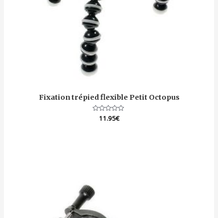
Fixation trépied flexible Petit Octopus
Note
11.95
€
0
sur
5