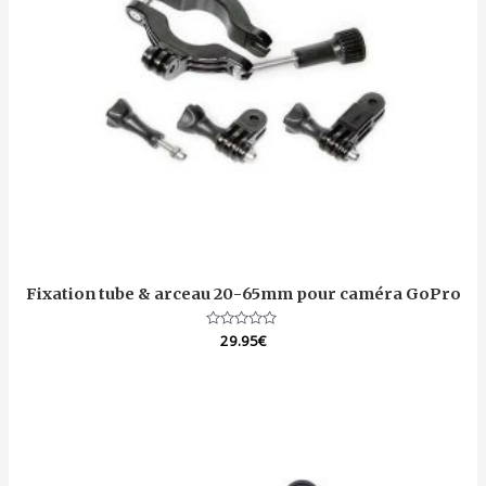
Fixation tube & arceau 20-65mm pour caméra GoPro
Note
29.95
€
0
sur
5