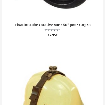
Fixation tube rotative sur 360° pour Gopro
Note
17.95
€
0
sur
5