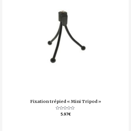
Fixation trépied « Mini Tripod »
Note
5.97
€
0
sur
5