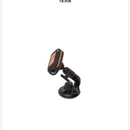
Note
18.95
€
0
sur
5