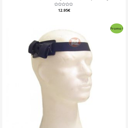
Note
12.95
€
0
sur
5
Promo !