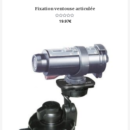
Fixation ventouse articulée
Note
19.97
€
0
sur
5