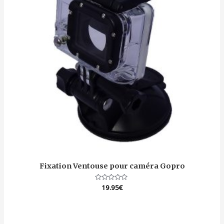
Fixation Ventouse pour caméra Gopro
Note
19.95
€
0
sur
5