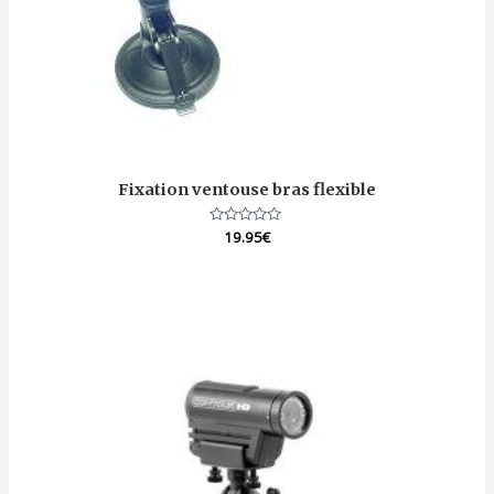
Fixation ventouse bras flexible
Note
19.95
€
0
sur
5