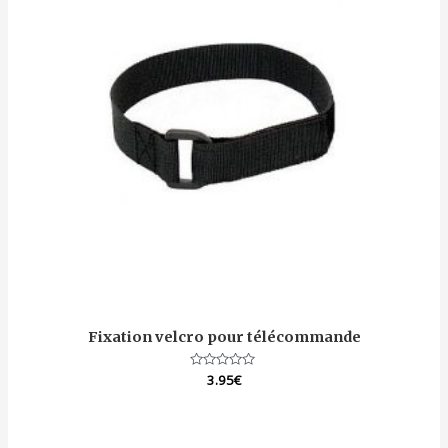
Fixation velcro pour télécommande
Note
3.95
€
0
sur
5