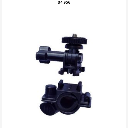
Note
34.95
€
0
sur
5